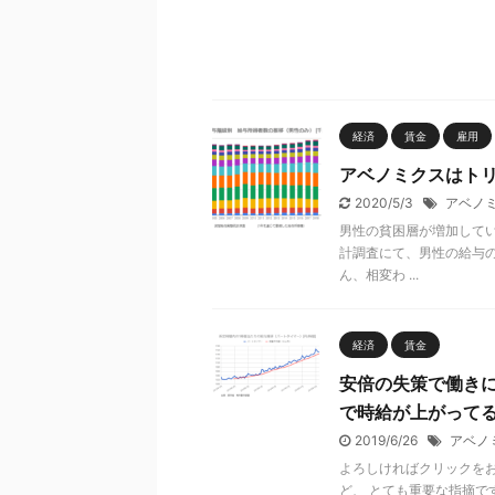
経済
賃金
雇用
アベノミクスはト
2020/5/3
アベノ
男性の貧困層が増加して
計調査にて、男性の給与
ん、相変わ ...
経済
賃金
安倍の失策で働き
で時給が上がって
2019/6/26
アベノ
よろしければクリックをお
ど、 とても重要な指摘で