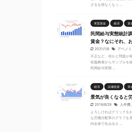
ざるを得なくなっ ...
実質賃金
経済
賃
民間給与実態統計
賃金？なにそれ、
2021/1/8
アベノミ
不正など、何かと問題が
収義務者からサンプルを
民間給与実態 ...
経済
設備投資
賃
景気が良くなると
2019/8/29
人件費
よろしければクリックをお
な労働分配率のグラフを
内全体で生み出さ ...