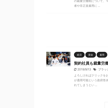
の裁量労働制について、
者や非正規雇用に ...
経済
賃金
雇用
契約社員も裁量労
2019/9/13
ブラッ
よろしければクリックをお
が適用可能という政府答
れてしまうとい ...