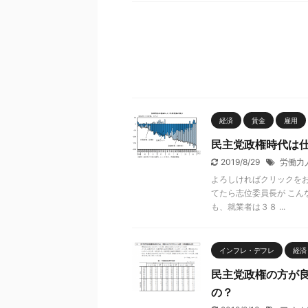
経済
賃金
雇用
民主党政権時代は
2019/8/29
労働力
よろしければクリックをお
てたら志位委員長が こん
も、就業者は３８ ...
インフレ・デフレ
経済
民主党政権の方が
の？