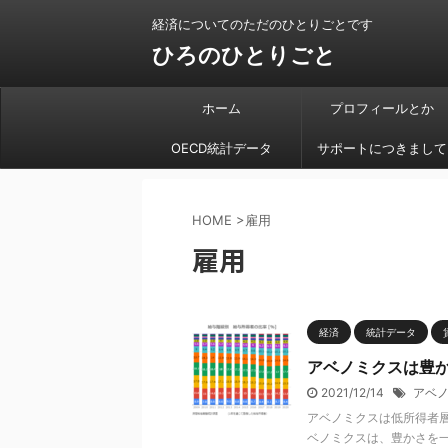
経済についてのただのひとりごとです
ひろのひとりごと
ホーム
プロフィールとか
OECD統計データ
サポートにつきまして
HOME
>
雇用
雇用
経済
統計データ
アベノミクスは豊
2021/12/14
アベ
アベノミクスは低所得者
ベノミクスは、豊かさを