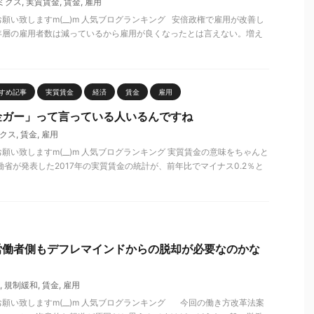
ミクス
,
実質賃金
,
賃金
,
雇用
願い致しますm(__)m 人気ブログランキング 安倍政権で雇用が改善し
年層の雇用者数は減っているから雇用が良くなったとは言えない。増え
すめ記事
実質賃金
経済
賃金
雇用
金ガー」って言っている人いるんですね
クス
,
賃金
,
雇用
願い致しますm(__)m 人気ブログランキング 実質賃金の意味をちゃんと
働省が発表した2017年の実質賃金の統計が、前年比でマイナス0.2％と
労働者側もデフレマインドからの脱却が必要なのかな
,
規制緩和
,
賃金
,
雇用
願い致しますm(__)m 人気ブログランキング 今回の働き方改革法案