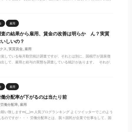
金
雇用
調査の結果から雇用、賃金の改善は明らか ん？実質
おいしいの？
クス
,
実質賃金
,
雇用
発覚している毎月勤労統計調査ですが、それとは別に、国税庁が源泉徴
抽出して、雇用と給与の実態を調査している統計があります。 それが、
金
雇用
労働分配率が下がるのは当たり前
,
労働分配率
,
雇用
願い致しますm(__)m 人気ブログランキング よくツイッターでこのよう
見るのですが・・・ 労働分配率とは、我々国民が企業で仕事をして、国