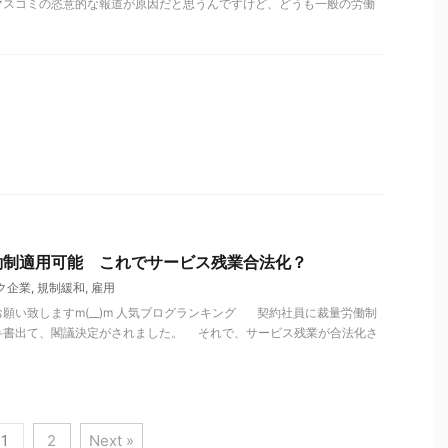
マスコミの恣意的な報道が原因だと思うんですけど、どうも一般の労働
働制適用可能 これでサービス残業合法化？
ク企業
,
規制緩和
,
雇用
願い致しますm(__)m 人気ブログランキング 契約社員に裁量労働制
弁書出て、閣議決定がされました。 それで、サービス残業が合法化さ
1
2
Next »