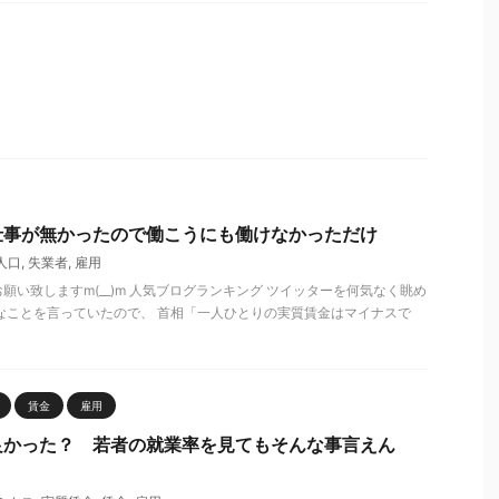
仕事が無かったので働こうにも働けなかっただけ
人口
,
失業者
,
雇用
願い致しますm(__)m 人気ブログランキング ツイッターを何気なく眺め
なことを言っていたので、 首相「一人ひとりの実質賃金はマイナスで
賃金
雇用
良かった？ 若者の就業率を見てもそんな事言えん