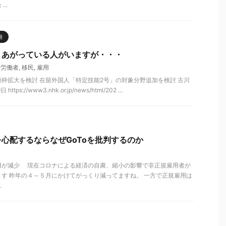
..
用
きあがっている人がいますが・・・
人労働者
,
移民
,
雇用
枠拡大を検討 在留外国人「特定技能2号」の対象分野追加を検討 古川
tps://www3.nhk.or.jp/news/html/202 ...
心配するならなぜGoToを批判するのか
用が減少 現在コロナによる経済の自粛、縮小の影響で非正規雇用者が
す 昨年の４～５月にかけてがっくり減ってますね。 一方で正規雇用は
.