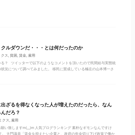
リクルダウンだ・・・とは何だったのか
ミクス
,
貧困
,
賃金
,
雇用
いる？ ツイッターで以下のようなコメントを頂いたので民間給与実態統
の状況について調べてみました。 移民に賛成している極左の山本博一さ
に出ざるを得なくなった人が増えたのだったら、なん
るんだろ？
ミクス
,
雇用
願い致しますm(__)m 人気ブログランキング 素朴なギモンなんですけ
す。 大門議員「賃金を抑えたい企業と、政府の年金切り下げ政策で働か