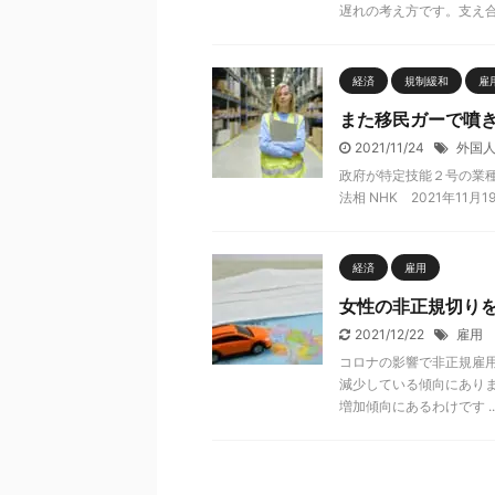
遅れの考え方です。支え合 .
経済
規制緩和
雇
また移民ガーで噴
2021/11/24
外国
政府が特定技能２号の業種
法相 NHK 2021年11月19日 ht
経済
雇用
女性の非正規切りを
2021/12/22
雇用
コロナの影響で非正規雇
減少している傾向にありま
増加傾向にあるわけです ..