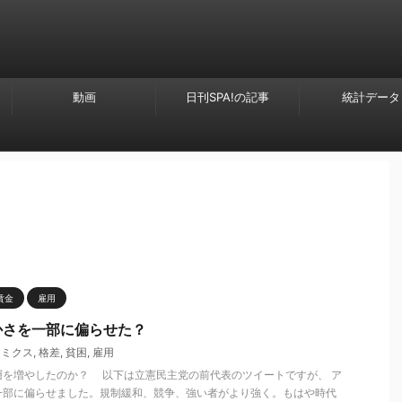
動画
日刊SPA!の記事
統計データ
賃金
雇用
かさを一部に偏らせた？
ノミクス
,
格差
,
貧困
,
雇用
層を増やしたのか？ 以下は立憲民主党の前代表のツイートですが、 ア
一部に偏らせました。規制緩和、競争、強い者がより強く。もはや時代