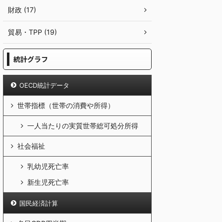
財政 (17)
貿易・TPP (19)
統計グラフ
OECD統計データ
世帯指標（世帯の消費や所得）
一人当たりの実質世帯総可処分所得
社会福祉
乳幼児死亡率
新生児死亡率
国民経済計算