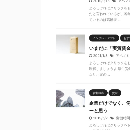
2019/9/13
アベノ
よろしければクリックをお
たと言われているが、若
ているのは高齢者 ...
インフレ・デフレ
おす
いまだに「実質賃
2021/1/8
アベノミ
よろしければクリックをお
理解しましょうよ 厚生労
なり、案の ...
規制緩和
賃金
企業だけでなく、
ーと思う
2019/5/2
労働時間
よろしければクリックをお