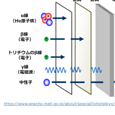
https://www.enecho.meti.go.jp/about/special/johoteikyo