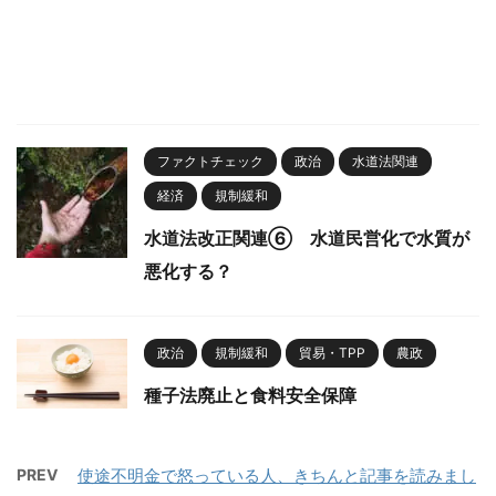
ファクトチェック
政治
水道法関連
経済
規制緩和
水道法改正関連⑥ 水道民営化で水質が
悪化する？
政治
規制緩和
貿易・TPP
農政
種子法廃止と食料安全保障
PREV
使途不明金で怒っている人、きちんと記事を読みまし