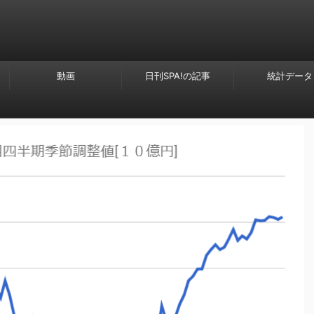
動画
日刊SPA!の記事
統計データ