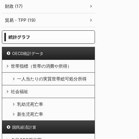
財政 (17)
貿易・TPP (19)
統計グラフ
OECD統計データ
世帯指標（世帯の消費や所得）
一人当たりの実質世帯総可処分所得
社会福祉
乳幼児死亡率
新生児死亡率
国民経済計算