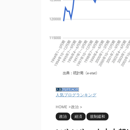
人気ブログランキング
HOME
>
政治
>
政治
経済
規制緩和