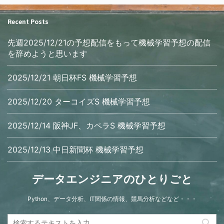
Recent Posts
先週2025/12/21の予想配信をもって機械学習予想の配信
を辞めようと思います
2025/12/21 朝日杯FS 機械学習予想
2025/12/20 ターコイズS 機械学習予想
2025/12/14 阪神JF、カペラS 機械学習予想
2025/12/13 中日新聞杯 機械学習予想
データエンジニアのひとりごと
Python、データ分析、IT関係の情報、競馬分析などなど・・・