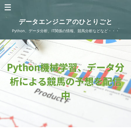
データエンジニアのひとりごと
Python、データ分析、IT関係の情報、競馬分析などなど・・・
Python機械学習、データ分
析による競馬の予想を配信
中