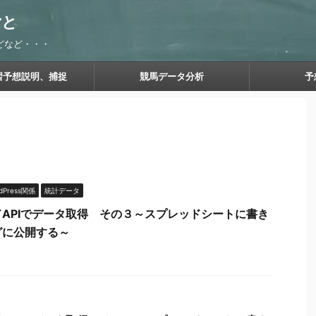
ごと
などなど・・・
習予想説明、捕捉
競馬データ分析
予
dPress関係
統計データ
APIでデータ取得 その３～スプレッドシートに書き
グに公開する～