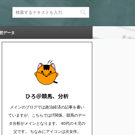
想データ
ひろ＠競馬、分析
メインのブログでは政治経済の記事を書い
ていますが、こちらではIT関係、競馬のデー
タ分析がメインとなります。 40代の４児の
父です。 ちなみにアイコンは次女作。