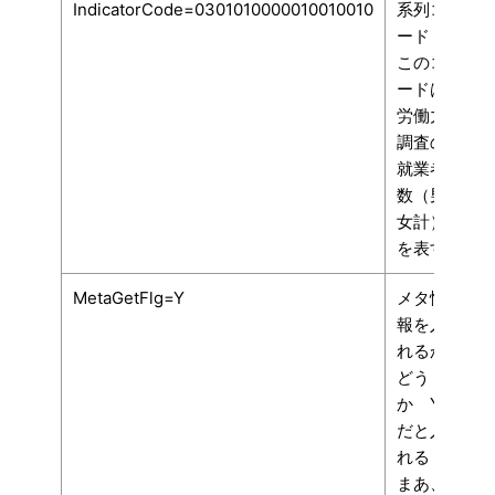
IndicatorCode=0301010000010010010
系列コ
ード
このコ
ードは
労働力
調査の
就業者
数（男
女計）
を表す
MetaGetFlg=Y
メタ情
報を入
れるか
どう
か Y
だと入
れる
まあ、