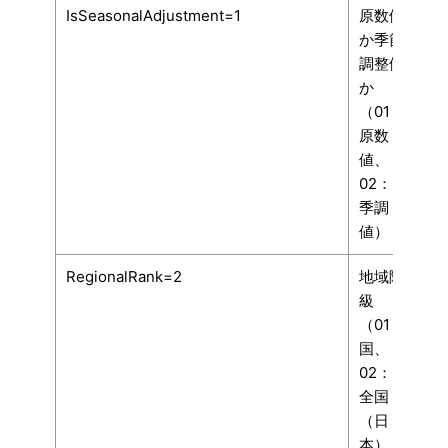
IsSeasonalAdjustment=1
原数値
か季節
調整値
か
（01：
原数
値、
02：
季調
値）
RegionalRank=2
地域階
級
（01：
国、
02：
全国
（日
本）、