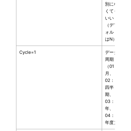
別にな
くても
いい
（デフ
ォルト
はN）
Cycle=1
データ
周期
（01：
月、
02：
四半
期、
03：
年、
04：
年度）