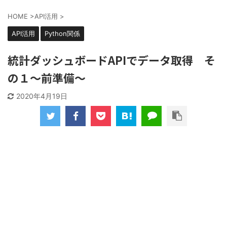
HOME
>
API活用
>
API活用
Python関係
統計ダッシュボードAPIでデータ取得 そ
の１～前準備～
2020年4月19日