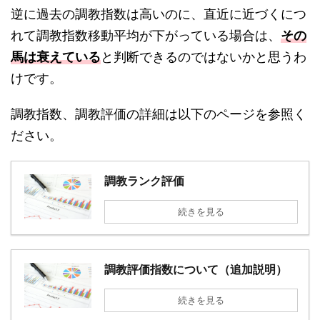
逆に過去の調教指数は高いのに、直近に近づくにつ
れて調教指数移動平均が下がっている場合は、
その
馬は衰えている
と判断できるのではないかと思うわ
けです。
調教指数、調教評価の詳細は以下のページを参照く
ださい。
調教ランク評価
続きを見る
調教評価指数について（追加説明）
続きを見る