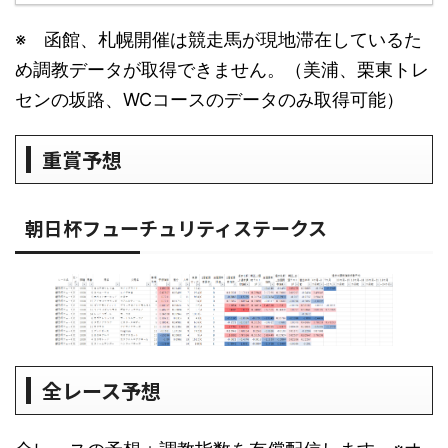
※ 函館、札幌開催は競走馬が現地滞在しているた
め調教データが取得できません。（美浦、栗東トレ
センの坂路、WCコースのデータのみ取得可能）
重賞予想
朝日杯フューチュリティステークス
全レース予想