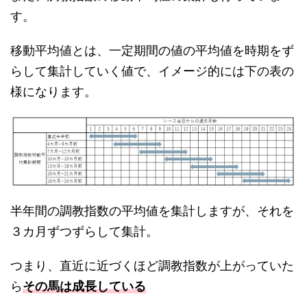
す。
移動平均値とは、一定期間の値の平均値を時期をず
らして集計していく値で、イメージ的には下の表の
様になります。
半年間の調教指数の平均値を集計しますが、それを
３カ月ずつずらして集計。
つまり、直近に近づくほど調教指数が上がっていた
ら
その馬は成長している