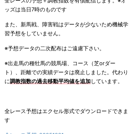
全レースの予想＋調教指数を有償配信します。※オ
ッズは当日7時のものです
また、新馬戦、障害戦はデータが少ないため機械学
習予想をしていません。
※予想データの二次配布はご遠慮下さい。
※出走馬の種牡馬の競馬場、コース（芝orダー
ト）、距離での実績データは廃止しました。代わり
に
調教指数の過去移動平均値を追加
しています。
全レース予想はエクセル形式でダウンロードできま
す