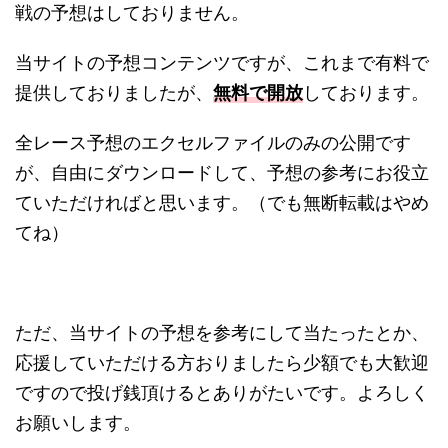
戦の予想はしておりません。
当サイトの予想コンテンツですが、これまで有料で
提供しておりましたが、
無料で開放
しております。
全レース予想のエクセルファイルのみの公開です
が、自由にダウンロードして、予想の参考にお役立
ていただければと思います。（でも無断転載はやめ
てね）
ただ、当サイトの予想を参考にして当たったとか、
応援していただける方おりましたら少額でも大歓迎
ですので投げ銭頂けるとありがたいです。よろしく
お願いします。