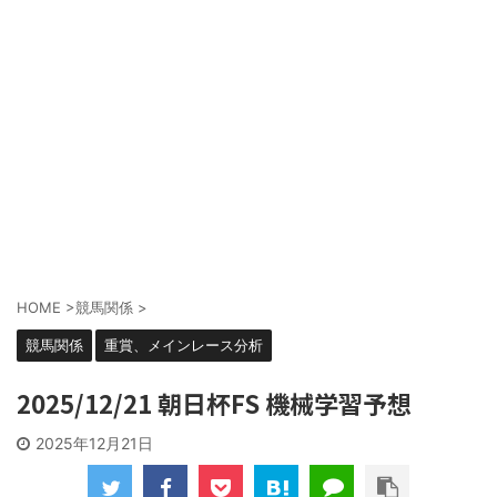
HOME
>
競馬関係
>
競馬関係
重賞、メインレース分析
2025/12/21 朝日杯FS 機械学習予想
2025年12月21日