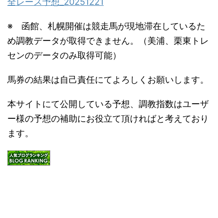
全レース予想_20251221
※ 函館、札幌開催は競走馬が現地滞在しているた
め調教データが取得できません。（美浦、栗東トレ
センのデータのみ取得可能）
馬券の結果は自己責任にてよろしくお願いします。
本サイトにて公開している予想、調教指数はユーザ
ー様の予想の補助にお役立て頂ければと考えており
ます。