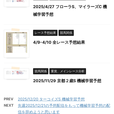
2025/4/27 フローラS、マイラーズC 機
械学習予想
レース予想結果
競馬関係
4/9-4/10 全レース予想結果
競馬関係
重賞、メインレース分析
2025/11/29 京都２歳S 機械学習予想
PREV
2025/12/20 ターコイズS 機械学習予想
NEXT
先週2025/12/21の予想配信をもって機械学習予想の配
信を辞めようと思います