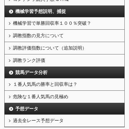
機械学習予想説明、捕捉
機械学習で単勝回収率１００％突破？
調教指数の見方について
調教評価指数について（追加説明）
調教ランク評価
競馬データ分析
１番人気馬の勝率と回収率は？
危険な１番人気馬の見極め
予想データ
過去全レース予想データ