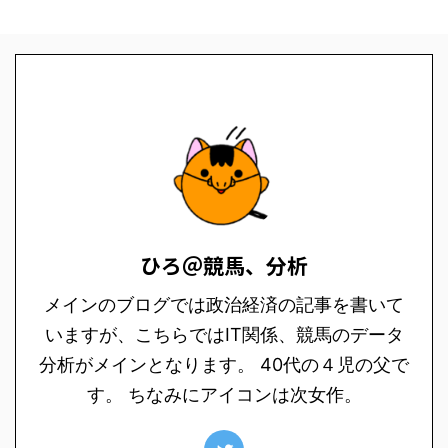
ひろ＠競馬、分析
メインのブログでは政治経済の記事を書いて
いますが、こちらではIT関係、競馬のデータ
分析がメインとなります。 40代の４児の父で
す。 ちなみにアイコンは次女作。