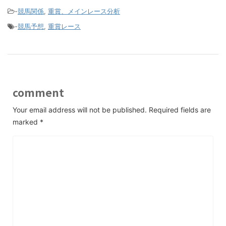
-
競馬関係
,
重賞、メインレース分析
-
競馬予想
,
重賞レース
comment
Your email address will not be published.
Required fields are
marked
*