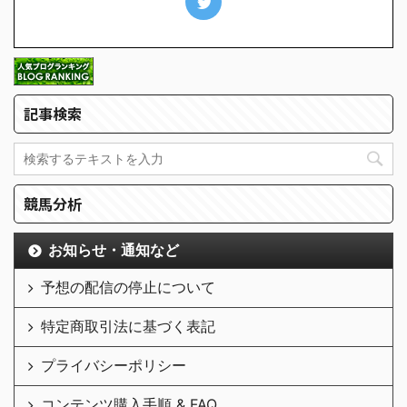
記事検索
競馬分析
お知らせ・通知など
予想の配信の停止について
特定商取引法に基づく表記
プライバシーポリシー
コンテンツ購入手順 & FAQ