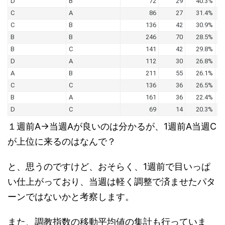
１週前A→当週Aが良いのは分かるが、1週前A当週C
が上位に来るのはなんで？
と、思うのですけど、おそらく、1週前で目いっぱ
い仕上がっており、当週は軽く調整で済ませたパタ
ーンではないかと考察します。
また、調教指数の移動平均値の集計も行っていま