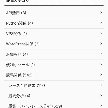
記事カテゴリ
API活用 (3)
Python関係 (4)
VPS関係 (1)
WordPress関係 (2)
お知らせ (4)
便利なツール (1)
競馬関係 (542)
レース予想結果 (117)
競馬分析 (4)
重賞、メインレース分析 (529)