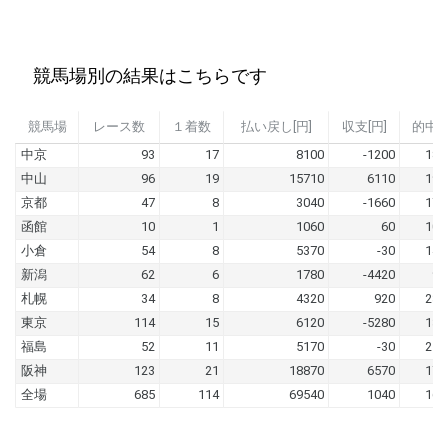
競馬場別の結果はこちらです