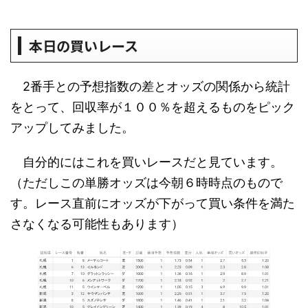
本日の買いレース
2番手との予想指数の差とオッズの関係から統計
をとって、回収率が１００％を超えるものをピック
アップしてみました。
自分的にはこれを買いレースだと見ています。
（ただしこの単勝オッズは今朝６時時点のもので
す。レース直前にオッズが下がって買い条件を満た
さなくなる可能性もあります）