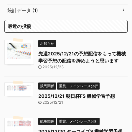
統計データ (1)
最近の投稿
お知らせ
先週2025/12/21の予想配信をもって機械
学習予想の配信を辞めようと思います
2025/12/23
競馬関係
重賞、メインレース分析
2025/12/21 朝日杯FS 機械学習予想
2025/12/21
競馬関係
重賞、メインレース分析
2025/12/20 ターコイズS 機械学習予想