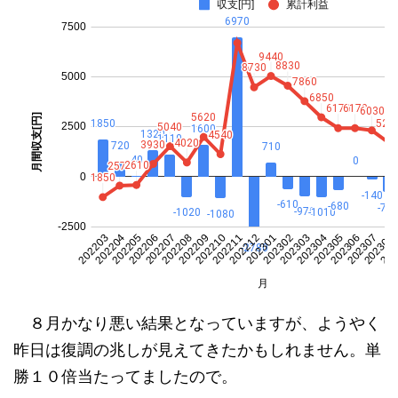
８月かなり悪い結果となっていますが、ようやく
昨日は復調の兆しが見えてきたかもしれません。単
勝１０倍当たってましたので。