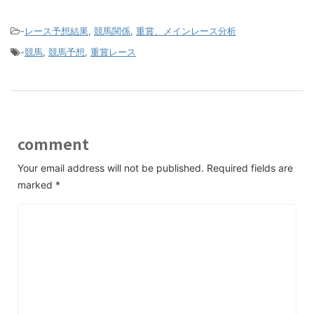
-
レース予想結果
,
競馬関係
,
重賞、メインレース分析
-
競馬
,
競馬予想
,
重賞レース
comment
Your email address will not be published.
Required fields are
marked
*