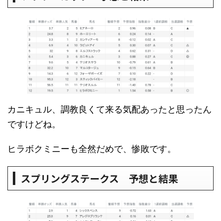
カニキュル、調教良くて来る気配あったと思ったん
ですけどね。
ヒラボクミニーも全然だめで、惨敗です。
スプリングステークス 予想と結果