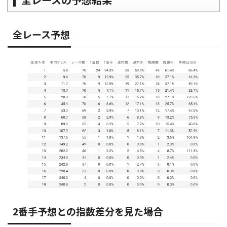
全レース予想
2番手予想との指数差分を見た場合