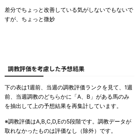
差分でちょっと改善している気がしないでもないで
すが、ちょっと微妙
調教評価を考慮した予想結果
下の表は1週前、当週の調教評価ランクを見て、1週
前、当週調教のどちらかに「A、B」がある馬のみ
を抽出して上の予想結果を再集計しています。
※調教評価はA,B,C,D,Eの5段階です。調教データが
取れなかったものは評価なし（除外）です。