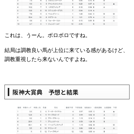
これは、うーん。ボロボロですね。
結局は調教良い馬が上位に来ている感があるけど、
調教重視したら来ないんですよね。
阪神大賞典 予想と結果