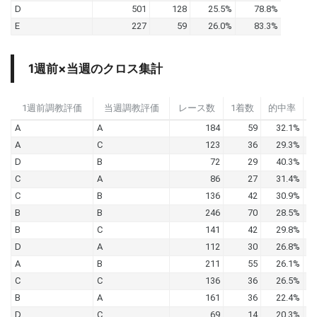
1週前×当週のクロス集計