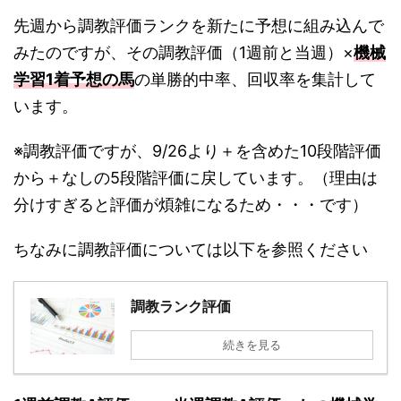
先週から調教評価ランクを新たに予想に組み込んで
みたのですが、その調教評価（1週前と当週）×
機械
学習1着予想の馬
の単勝的中率、回収率を集計して
います。
※調教評価ですが、9/26より＋を含めた10段階評価
から＋なしの5段階評価に戻しています。（理由は
分けすぎると評価が煩雑になるため・・・です）
ちなみに調教評価については以下を参照ください
調教ランク評価
続きを見る