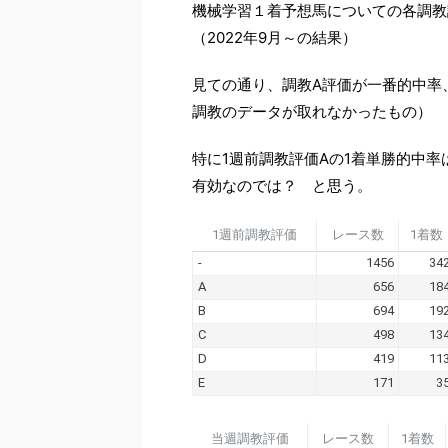
機械学習１着予想馬についての各調教
（2022年9月～の結果）
見ての通り、調教A評価が一番的中率
調教のデータが取れなかったもの）
特に1週前調教評価Aの1着単勝的中率
有効なのでは？ と思う。