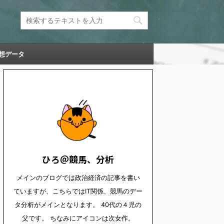
想データ
ひろ＠競馬、分析
メインのブログでは政治経済の記事を書い
ていますが、こちらではIT関係、競馬のデー
タ分析がメインとなります。 40代の４児の
父です。 ちなみにアイコンは次女作。