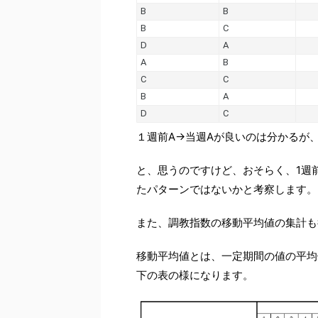
１週前A→当週Aが良いのは分かるが
と、思うのですけど、おそらく、1週
たパターンではないかと考察します。
また、調教指数の移動平均値の集計も
移動平均値とは、一定期間の値の平均
下の表の様になります。