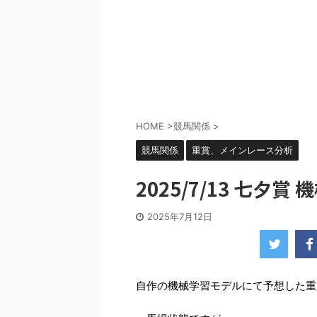
HOME
>
競馬関係
>
競馬関係
重賞、メインレース分析
2025/7/13 七夕賞
2025年7月12日
自作の機械学習モデルにて予想した重