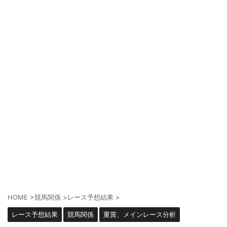
HOME
>
競馬関係
>
レース予想結果
>
レース予想結果
競馬関係
重賞、メインレース分析