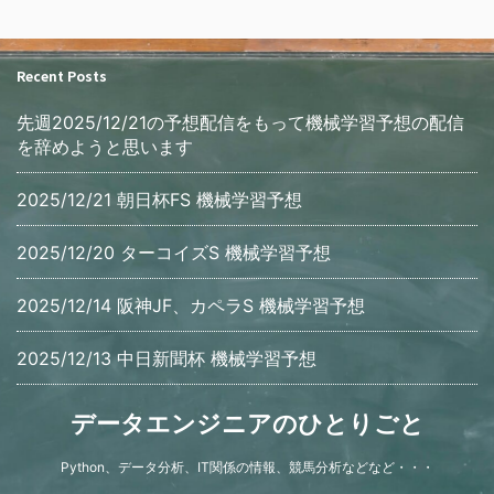
Recent Posts
先週2025/12/21の予想配信をもって機械学習予想の配信
を辞めようと思います
2025/12/21 朝日杯FS 機械学習予想
2025/12/20 ターコイズS 機械学習予想
2025/12/14 阪神JF、カペラS 機械学習予想
2025/12/13 中日新聞杯 機械学習予想
データエンジニアのひとりごと
Python、データ分析、IT関係の情報、競馬分析などなど・・・