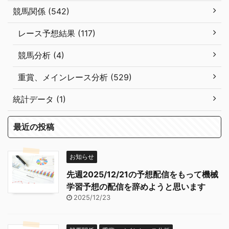
競馬関係 (542)
レース予想結果 (117)
競馬分析 (4)
重賞、メインレース分析 (529)
統計データ (1)
最近の投稿
お知らせ
先週2025/12/21の予想配信をもって機械
学習予想の配信を辞めようと思います
2025/12/23