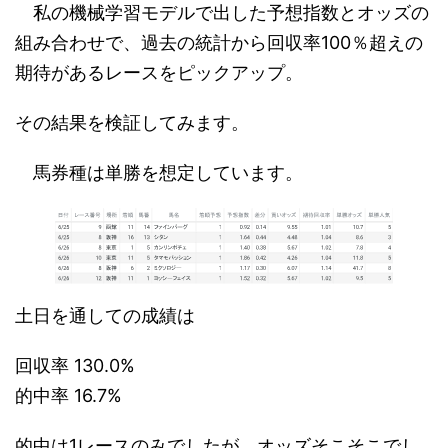
私の機械学習モデルで出した予想指数とオッズの
組み合わせで、過去の統計から回収率100％超えの
期待があるレースをピックアップ。
その結果を検証してみます。
馬券種は単勝を想定しています。
土日を通しての成績は
回収率 130.0%
的中率 16.7%
的中は1レースのみでしたが、オッズそこそこでし