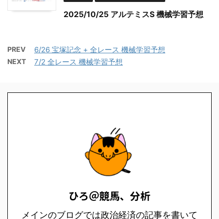
2025/10/25 アルテミスS 機械学習予想
PREV
6/26 宝塚記念 + 全レース 機械学習予想
NEXT
7/2 全レース 機械学習予想
ひろ＠競馬、分析
メインのブログでは政治経済の記事を書いて