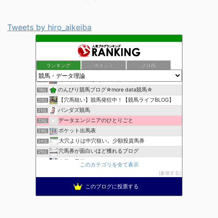
Tweets by hiro_aikeiba
WILD HORSEからの伝言
15位
クワトロボックス
16位
ランキング
ポイント
ブロ画
重賞・データで勝つ競馬！！
17位
【40代男の気まぐれ競馬ブログ】
18位
のんびり競馬ブログ☆more data競馬☆
19位
【穴馬狙い】競馬発狂中！【競馬ライフBLOG】
20位
パンダズ競馬
21位
データエンジニアのひとりごと
22位
ポケット出馬表
23位
大穴よりは中穴狙い。少額投資馬券
24位
穴馬券が面白いほど獲れるブログ
25位
本日の予想はいかがでしょうか。
26位
このカテゴリを全て表示
リゲイン総研〜競馬番組表など実在しない〜
27位
参加する
御堂筋Dチャンネル【競馬】/無料競馬予想ブログ
28位
このブログに投票する
《 左馬 》 人生逆転の馬券 能力ABC馬券術
29位