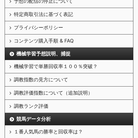
予想の配信の停止について
特定商取引法に基づく表記
プライバシーポリシー
コンテンツ購入手順 & FAQ
機械学習予想説明、捕捉
機械学習で単勝回収率１００％突破？
調教指数の見方について
調教評価指数について（追加説明）
調教ランク評価
競馬データ分析
１番人気馬の勝率と回収率は？