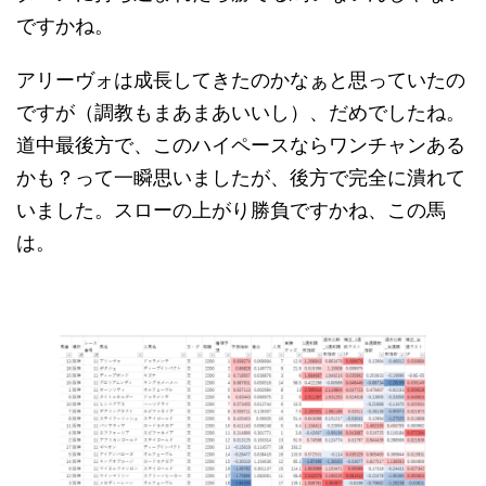
ですかね。
アリーヴォは成長してきたのかなぁと思っていたの
ですが（調教もまあまあいいし）、だめでしたね。
道中最後方で、このハイペースならワンチャンある
かも？って一瞬思いましたが、後方で完全に潰れて
いました。スローの上がり勝負ですかね、この馬
は。