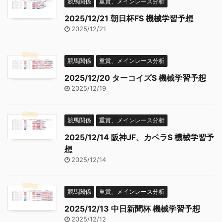
競馬関係
重賞、メインレース分析
2025/12/21 朝日杯FS 機械学習予想
2025/12/21
競馬関係
重賞、メインレース分析
2025/12/20 ターコイズS 機械学習予想
2025/12/19
競馬関係
重賞、メインレース分析
2025/12/14 阪神JF、カペラS 機械学習予
想
2025/12/14
競馬関係
重賞、メインレース分析
2025/12/13 中日新聞杯 機械学習予想
2025/12/12