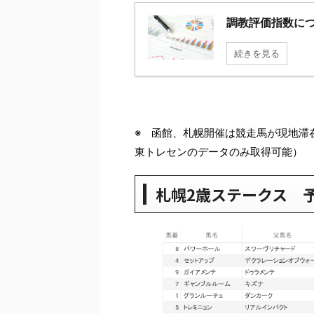
調教評価指数に
続きを見る
※ 函館、札幌開催は競走馬が現地滞
東トレセンのデータのみ取得可能）
札幌2歳ステークス 