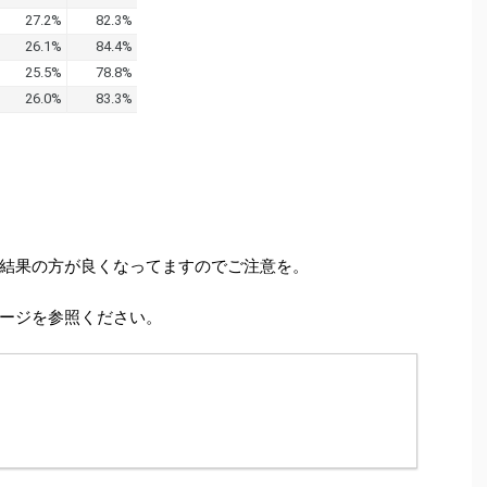
の結果の方が良くなってますのでご注意を。
ージを参照ください。