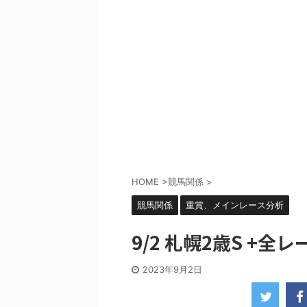
HOME
>
競馬関係
>
競馬関係
重賞、メインレース分析
9/2 札幌2歳S +全
2023年9月2日