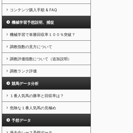
コンテンツ購入手順 & FAQ
機械学習予想説明、捕捉
機械学習で単勝回収率１００％突破？
調教指数の見方について
調教評価指数について（追加説明）
調教ランク評価
競馬データ分析
１番人気馬の勝率と回収率は？
危険な１番人気馬の見極め
予想データ
過去全レース予想データ