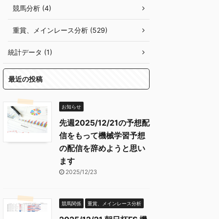
競馬分析 (4)
重賞、メインレース分析 (529)
統計データ (1)
最近の投稿
お知らせ
先週2025/12/21の予想配
信をもって機械学習予想
の配信を辞めようと思い
ます
2025/12/23
競馬関係
重賞、メインレース分析