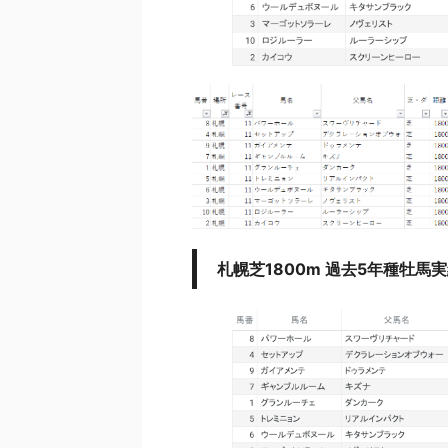
札幌芝1800m 過去5年種牡馬