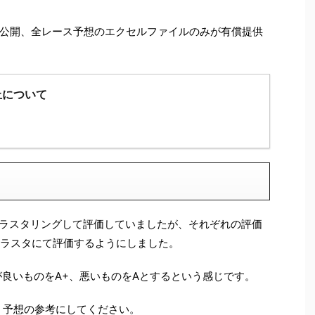
公開、全レース予想のエクセルファイルのみが有償提供
止について
クラスタリングして評価していましたが、それぞれの評価
クラスタにて評価するようにしました。
が良いものをA+、悪いものをAとするという感じです。
、予想の参考にしてください。