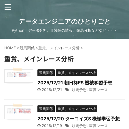
データエンジニアのひとりごと
Python、データ分析、IT関係の情報、競馬分析などなど・・・
HOME
>
競馬関係
>
重賞、メインレース分析
>
重賞、メインレース分析
競馬関係
重賞、メインレース分析
2025/12/21 朝日杯FS 機械学習予想
2025/12/21
競馬予想
,
重賞レース
競馬関係
重賞、メインレース分析
2025/12/20 ターコイズS 機械学習予想
2025/12/19
競馬予想
,
重賞レース