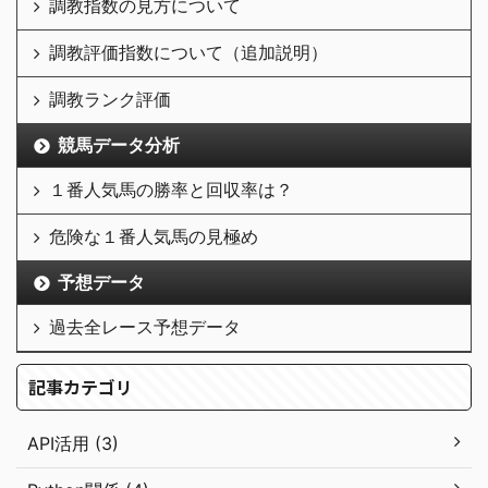
調教指数の見方について
調教評価指数について（追加説明）
調教ランク評価
競馬データ分析
１番人気馬の勝率と回収率は？
危険な１番人気馬の見極め
予想データ
過去全レース予想データ
記事カテゴリ
API活用 (3)